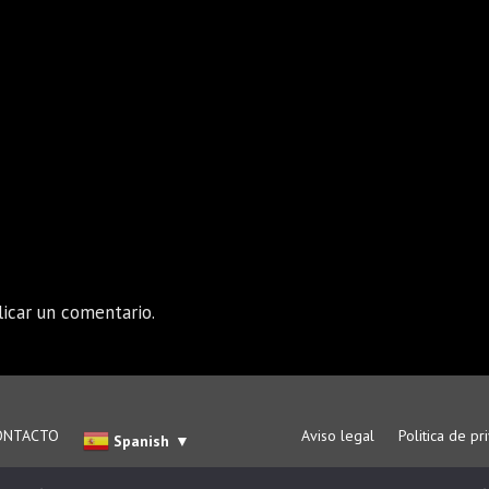
icar un comentario.
ONTACTO
Aviso legal
Politica de pr
Spanish
▼