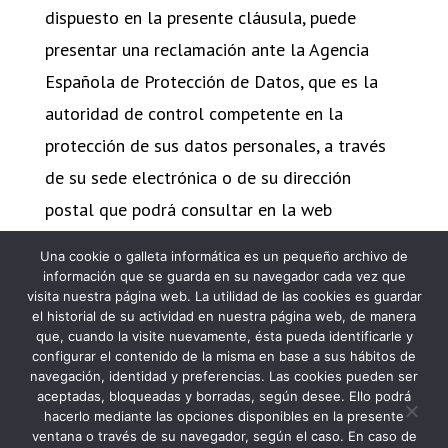
dispuesto en la presente cláusula, puede
presentar una reclamación ante la Agencia
Española de Protección de Datos, que es la
autoridad de control competente en la
protección de sus datos personales, a través
de su sede electrónica o de su dirección
postal que podrá consultar en la web
www.agpd.es.
Una cookie o galleta informática es un pequeño archivo de
información que se guarda en su navegador cada vez que
visita nuestra página web. La utilidad de las cookies es guardar
el historial de su actividad en nuestra página web, de manera
que, cuando la visite nuevamente, ésta pueda identificarle y
configurar el contenido de la misma en base a sus hábitos de
navegación, identidad y preferencias. Las cookies pueden ser
PROGRAMA KIT DIGITAL FINANCIADO POR
aceptadas, bloqueadas y borradas, según desee. Ello podrá
hacerlo mediante las opciones disponibles en la presente
LOS FONDOS NEXT GENERATION DEL
ventana o través de su navegador, según el caso. En caso de