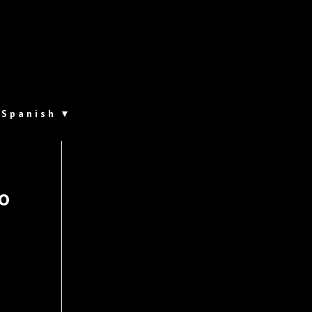
Spanish
▼
o