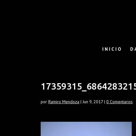
INICIO
D
17359315_686428321
por
Ramiro Mendoza
|
Jun 9, 2017
|
0 Comentarios