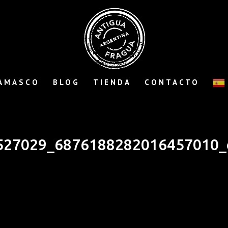
AMASCO
BLOG
TIENDA
CONTACTO
527029_6876188282016457010_