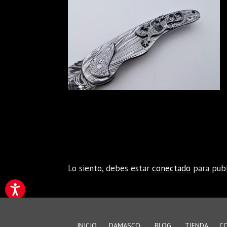
Enviar comentario
Lo siento, debes estar
conectado
para publ
INICIO
DAMASCO
BLOG
TIENDA
C