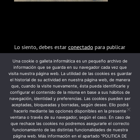
Enviar comentario
Lo siento, debes estar
conectado
para publicar
un comentario.
Una cookie o galleta informática es un pequeño archivo de
información que se guarda en su navegador cada vez que
visita nuestra página web. La utilidad de las cookies es guardar
el historial de su actividad en nuestra página web, de manera
que, cuando la visite nuevamente, ésta pueda identificarle y
configurar el contenido de la misma en base a sus hábitos de
navegación, identidad y preferencias. Las cookies pueden ser
PROGRAMA KIT DIGITAL FINANCIADO POR
aceptadas, bloqueadas y borradas, según desee. Ello podrá
hacerlo mediante las opciones disponibles en la presente
LOS FONDOS NEXT GENERATION DEL
ventana o través de su navegador, según el caso. En caso de
MECANISMO DE RECUPERACIÓN Y
que rechace las cookies no podremos asegurarle el correcto
funcionamiento de las distintas funcionalidades de nuestra
RESILIENCIA
página web. Más información en el apartado "POLITICA DE