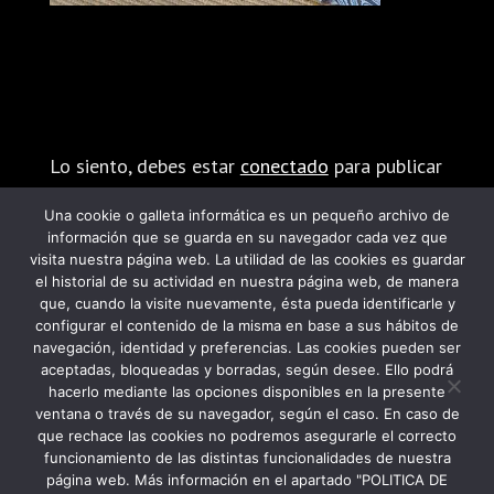
Enviar comentario
Lo siento, debes estar
conectado
para publicar
un comentario.
Una cookie o galleta informática es un pequeño archivo de
información que se guarda en su navegador cada vez que
visita nuestra página web. La utilidad de las cookies es guardar
el historial de su actividad en nuestra página web, de manera
que, cuando la visite nuevamente, ésta pueda identificarle y
configurar el contenido de la misma en base a sus hábitos de
navegación, identidad y preferencias. Las cookies pueden ser
PROGRAMA KIT DIGITAL FINANCIADO POR
aceptadas, bloqueadas y borradas, según desee. Ello podrá
hacerlo mediante las opciones disponibles en la presente
LOS FONDOS NEXT GENERATION DEL
ventana o través de su navegador, según el caso. En caso de
MECANISMO DE RECUPERACIÓN Y
que rechace las cookies no podremos asegurarle el correcto
funcionamiento de las distintas funcionalidades de nuestra
RESILIENCIA
página web. Más información en el apartado "POLITICA DE