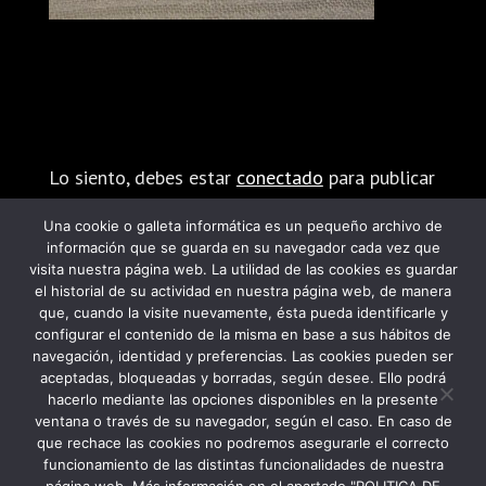
Enviar comentario
Lo siento, debes estar
conectado
para publicar
un comentario.
Una cookie o galleta informática es un pequeño archivo de
información que se guarda en su navegador cada vez que
visita nuestra página web. La utilidad de las cookies es guardar
el historial de su actividad en nuestra página web, de manera
que, cuando la visite nuevamente, ésta pueda identificarle y
configurar el contenido de la misma en base a sus hábitos de
navegación, identidad y preferencias. Las cookies pueden ser
PROGRAMA KIT DIGITAL FINANCIADO POR
aceptadas, bloqueadas y borradas, según desee. Ello podrá
hacerlo mediante las opciones disponibles en la presente
LOS FONDOS NEXT GENERATION DEL
ventana o través de su navegador, según el caso. En caso de
MECANISMO DE RECUPERACIÓN Y
que rechace las cookies no podremos asegurarle el correcto
funcionamiento de las distintas funcionalidades de nuestra
RESILIENCIA