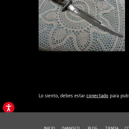
Enviar comentario
Lo siento, debes estar
conectado
para publ
INICIO
DAMASCO
BLOG
TIENDA
C