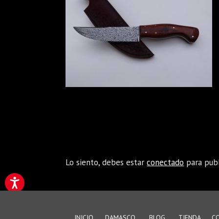
Enviar comentario
Lo siento, debes estar
conectado
para publ
INICIO
DAMASCO
BLOG
TIENDA
C