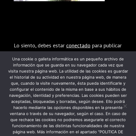
Enviar comentario
Lo siento, debes estar
conectado
para publicar
un comentario.
Una cookie o galleta informática es un pequeño archivo de
información que se guarda en su navegador cada vez que
visita nuestra página web. La utilidad de las cookies es guardar
el historial de su actividad en nuestra página web, de manera
que, cuando la visite nuevamente, ésta pueda identificarle y
configurar el contenido de la misma en base a sus hábitos de
navegación, identidad y preferencias. Las cookies pueden ser
PROGRAMA KIT DIGITAL FINANCIADO POR
aceptadas, bloqueadas y borradas, según desee. Ello podrá
hacerlo mediante las opciones disponibles en la presente
LOS FONDOS NEXT GENERATION DEL
ventana o través de su navegador, según el caso. En caso de
MECANISMO DE RECUPERACIÓN Y
que rechace las cookies no podremos asegurarle el correcto
funcionamiento de las distintas funcionalidades de nuestra
RESILIENCIA
página web. Más información en el apartado "POLITICA DE