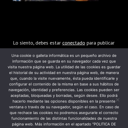
Enviar comentario
Lo siento, debes estar
conectado
para publicar
un comentario.
Una cookie o galleta informática es un pequeño archivo de
información que se guarda en su navegador cada vez que
visita nuestra página web. La utilidad de las cookies es guardar
el historial de su actividad en nuestra página web, de manera
que, cuando la visite nuevamente, ésta pueda identificarle y
configurar el contenido de la misma en base a sus hábitos de
navegación, identidad y preferencias. Las cookies pueden ser
PROGRAMA KIT DIGITAL FINANCIADO POR
aceptadas, bloqueadas y borradas, según desee. Ello podrá
hacerlo mediante las opciones disponibles en la presente
LOS FONDOS NEXT GENERATION DEL
ventana o través de su navegador, según el caso. En caso de
MECANISMO DE RECUPERACIÓN Y
que rechace las cookies no podremos asegurarle el correcto
funcionamiento de las distintas funcionalidades de nuestra
RESILIENCIA
página web. Más información en el apartado "POLITICA DE