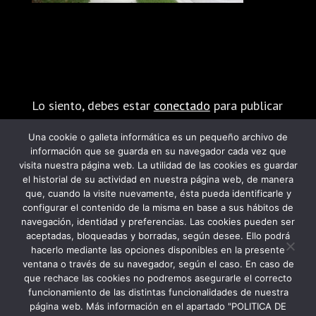
Enviar comentario
Lo siento, debes estar
conectado
para publicar
un comentario.
Una cookie o galleta informática es un pequeño archivo de
información que se guarda en su navegador cada vez que
visita nuestra página web. La utilidad de las cookies es guardar
el historial de su actividad en nuestra página web, de manera
que, cuando la visite nuevamente, ésta pueda identificarle y
configurar el contenido de la misma en base a sus hábitos de
navegación, identidad y preferencias. Las cookies pueden ser
PROGRAMA KIT DIGITAL FINANCIADO POR
aceptadas, bloqueadas y borradas, según desee. Ello podrá
hacerlo mediante las opciones disponibles en la presente
LOS FONDOS NEXT GENERATION DEL
ventana o través de su navegador, según el caso. En caso de
MECANISMO DE RECUPERACIÓN Y
que rechace las cookies no podremos asegurarle el correcto
funcionamiento de las distintas funcionalidades de nuestra
RESILIENCIA
página web. Más información en el apartado "POLITICA DE