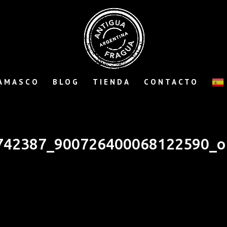
AMASCO
BLOG
TIENDA
CONTACTO
742387_900726400068122590_o