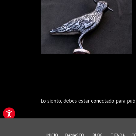
Enviar comentario
Lo siento, debes estar
conectado
para publ
INICIO
DAMASCO
BLOG
TIENDA
C