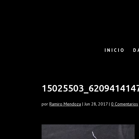
INICIO
D
15025503_620941414
por
Ramiro Mendoza
|
Jun 28, 2017
|
0 Comentarios