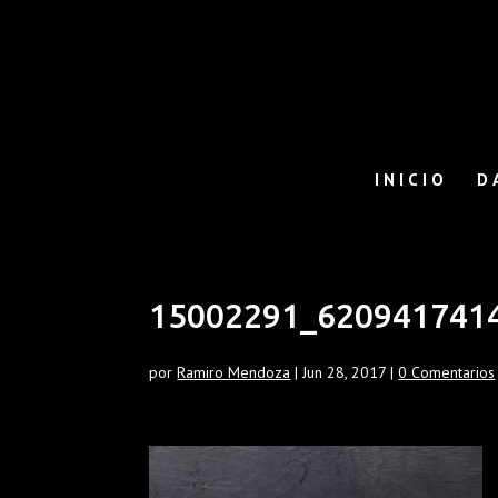
INICIO
D
15002291_620941741
por
Ramiro Mendoza
|
Jun 28, 2017
|
0 Comentarios