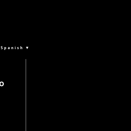
Spanish
▼
o