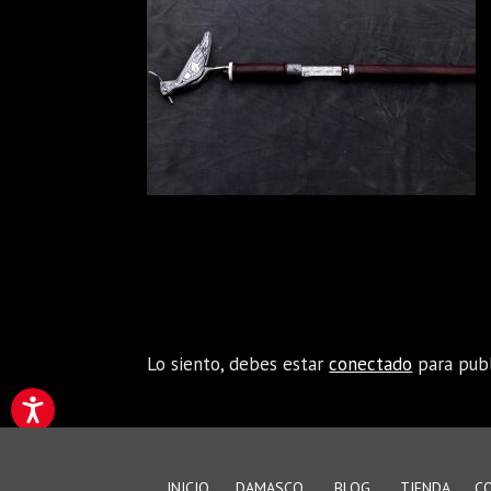
Enviar comentario
Lo siento, debes estar
conectado
para publ
INICIO
DAMASCO
BLOG
TIENDA
C