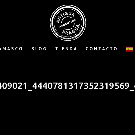
AMASCO
BLOG
TIENDA
CONTACTO
409021_4440781317352319569_