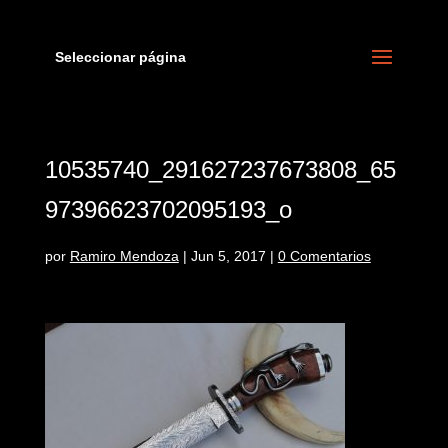
Seleccionar página
10535740_291627237673808_65
97396623702095193_o
por
Ramiro Mendoza
|
Jun 5, 2017
|
0 Comentarios