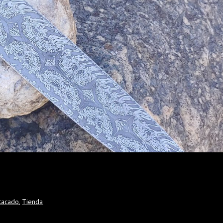
tacado
,
Tienda