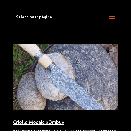
Seleccionar página
Criollo Mosaic «Ombu»
por
Ramiro Mendoza
|
May 17, 2020
|
Damasco
,
Destacado
,