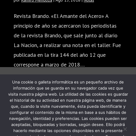
por
Ramiro Mendoza
|
Ago 13, 2018
|
Notas
Revista Brando. «El Amante del Acero» A
principio de año se acercaron los periodistas
de la revista Brando, que sale junto al diario
La Nacion, a realizar una nota en el taller. Fue
publicada en la tira 144 del año 12 que
correspone a marzo de 2018....
Una cookie o galleta informática es un pequeño archivo de
información que se guarda en su navegador cada vez que
visita nuestra página web. La utilidad de las cookies es guardar
el historial de su actividad en nuestra página web, de manera
que, cuando la visite nuevamente, ésta pueda identificarle y
configurar el contenido de la misma en base a sus hábitos de
navegación, identidad y preferencias. Las cookies pueden ser
PROGRAMA KIT DIGITAL FINANCIADO POR
aceptadas, bloqueadas y borradas, según desee. Ello podrá
hacerlo mediante las opciones disponibles en la presente
LOS FONDOS NEXT GENERATION DEL